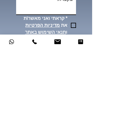
*
קראתי ואני מאשר\ת 
את 
מדיניות הפרטיות
ו
תנאי השימוש באתר
שליחה
ירון יידוב, משרד עורך
דין
רחוב זיסמן עמנואל 31/20,
ירושלים, מיקוד
9313586