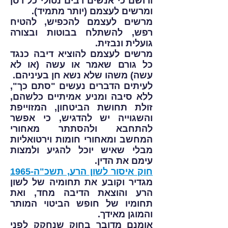
ורושם כי אנשים רבים נטולי כל רסן
ומרשים לעצמם (יותר מתמיד).
מרשים לעצמם להכפיש, להטיח
רפש, להשתלח בבוטות ובצורה
גועלית ונבזית.
מרשים לעצמם להוציא דיבה כנגד
כל גורם שאמר או עשה (או לא
עשה) משהו שלא נשא חן בעיניהם.
לעיתים הדברים נעשים "סתם כך",
ללא סיבה ומניע אמיתיים כלשהם,
זולת תחושת הביטחון, המזוייפת
והשגוייה יש להדגיש, כי אפשר
להתחבא ולהסתתר מאחורי
המחשב ומאחורי חומות וירטואליות
מבלי שאיש יוכל להגיע ולמצות
עימם את הדין.
חוק איסור לשון הרע, תשכ"ה-1965
מגדיר וקובע את תחומיה של לשון
הרע והוצאת הדיבה מחד, ואת
תחומיו של חופש הביטוי המותר
והמוגן מאידך.
אומנם מדובר בחוק שנחקק לפני