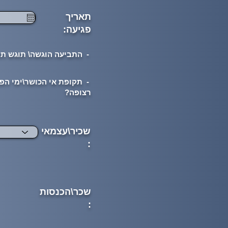
תאריך
פגיעה:
- התביעה הוגשה\ תוגש תוך 12 חודשים מהפגי
- תקופת אי הכושר\ימי הפ
רצופה?
שכיר\עצמאי
:
שכר\הכנסות
: