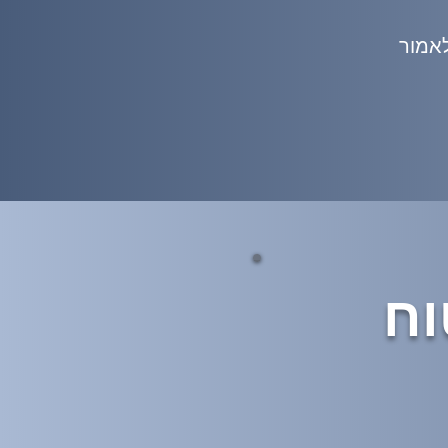
אמור
וח