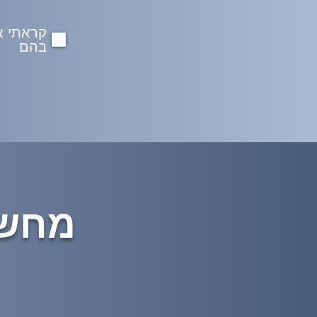
קראתי א
בהם
מחשב