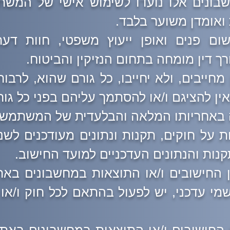
בונים אלו נועדו לשימוש אישי של המש
 ואומדן משוער בלבד.
ום פנים ואופן ייעוץ משפטי, חוות דע
ך דין מומחה בתחום הנזיקין והביטוח.
חייבים, ולא יחייבו, כל גורם שהוא, לרבות 
ואין להציגם ו/או להסתמך עליהם בפני כל גו
ה באחריותו המלאה והבלעדית של המשתמש.
נות והנתונים העדכניים למועד החישוב.
החישובים ו/או התוצאות במחשבונים באתר 
רשמי עדכני, יש לפעול בהתאם לכל חוק ו/או ת