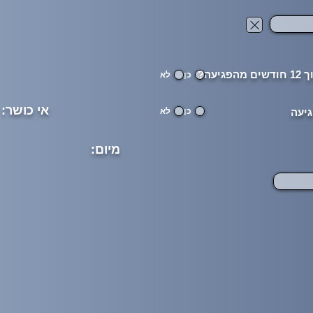
עה?
כן
לא
אי כושר:
גיעה
כן
לא
מיום: