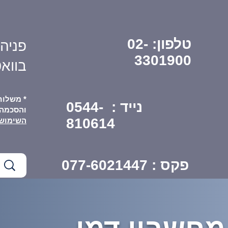
טלפון:
02-
פניה
3301900
בווא
* משלוח
נייד : 0544-
והסכמה
810614
השימוש
פקס :
077-6021447
י עיסוק
אודות עו"ד ירון יידוב
לקוחות מ