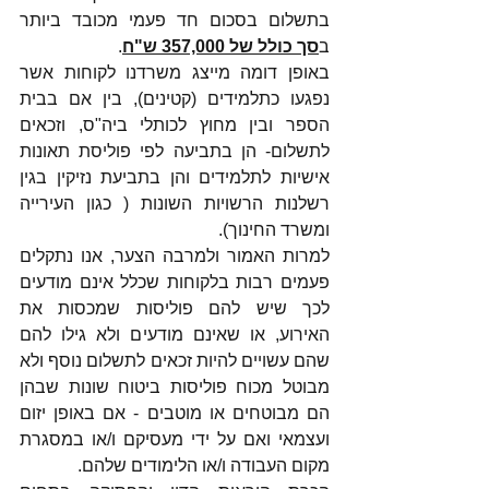
בתשלום בסכום חד פעמי מכובד ביותר 
ב
סך כולל של 357,000 ש"ח
.
באופן דומה מייצג משרדנו לקוחות אשר 
נפגעו כתלמידים (קטינים), בין אם בבית 
הספר ובין מחוץ לכותלי ביה"ס, וזכאים 
לתשלום- הן בתביעה לפי פוליסת תאונות 
אישיות לתלמידים והן בתביעת נזיקין בגין 
רשלנות הרשויות השונות ( כגון העירייה 
ומשרד החינוך).
למרות האמור ולמרבה הצער, אנו נתקלים 
פעמים רבות בלקוחות שכלל אינם מודעים 
לכך שיש להם פוליסות שמכסות את 
האירוע, או שאינם מודעים ולא גילו להם 
שהם עשויים להיות זכאים לתשלום נוסף ולא 
מבוטל מכוח פוליסות ביטוח שונות שבהן 
הם מבוטחים או מוטבים - אם באופן יזום 
ועצמאי ואם על ידי מעסיקם ו/או במסגרת 
מקום העבודה ו/או הלימודים שלהם.