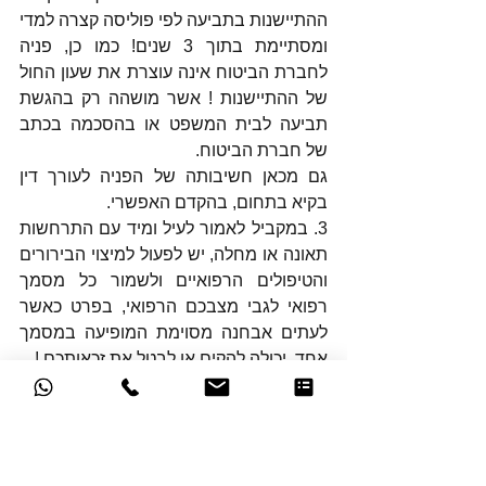
ההתיישנות בתביעה לפי פוליסה קצרה למדי 
ומסתיימת בתוך 3 שנים! כמו כן, פניה 
לחברת הביטוח אינה עוצרת את שעון החול 
של ההתיישנות ! אשר מושהה רק בהגשת 
תביעה לבית המשפט או בהסכמה בכתב 
של חברת הביטוח.
גם מכאן חשיבותה של הפניה לעורך דין 
בקיא בתחום, בהקדם האפשרי.
3. במקביל לאמור לעיל ומיד עם התרחשות 
תאונה או מחלה, יש לפעול למיצוי הבירורים 
והטיפולים הרפואיים ולשמור כל מסמך 
רפואי לגבי מצבכם הרפואי, בפרט כאשר 
לעתים אבחנה מסוימת המופיעה במסמך 
אחד, יכולה להקים או לבטל את זכאותכם !
נאחל בריאות ובהצלחה לכל מבוטח 
בהשגת זכויותיו מול חברות הביטוח- מלאכה 
קשה, מורכבת וכנגד כוחות לא מבוטלים 
ומאתגרים.