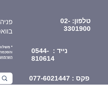
טלפון:
02-
פניה
3301900
בווא
* משלוח
נייד : 0544-
והסכמה
810614
השימוש
פקס :
077-6021447
י עיסוק
אודות עו"ד ירון יידוב
לקוחות מ