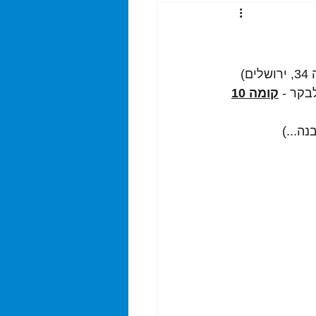
שמחים לבשר שמשרדנו עבר למענו החדש - אותו מקום ('מגדל העיר', רחוב בן יהודה 34, ירושלים) 
בקר - 
קומה 10
ה...)